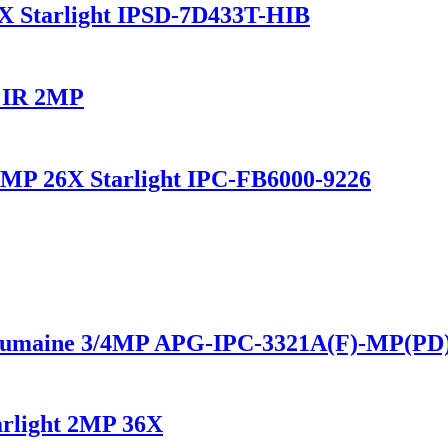
3X Starlight IPSD-7D433T-HIB
e IR 2MP
2MP 26X Starlight IPC-FB6000-9226
humaine 3/4MP APG-IPC-3321A(F)-MP(PD)-
arlight 2MP 36X