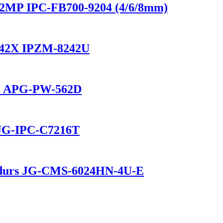
e 2MP IPC-FB700-9204 (4/6/8mm)
P 42X IPZM-8242U
ure APG-PW-562D
 JG-IPC-C7216T
es durs JG-CMS-6024HN-4U-E