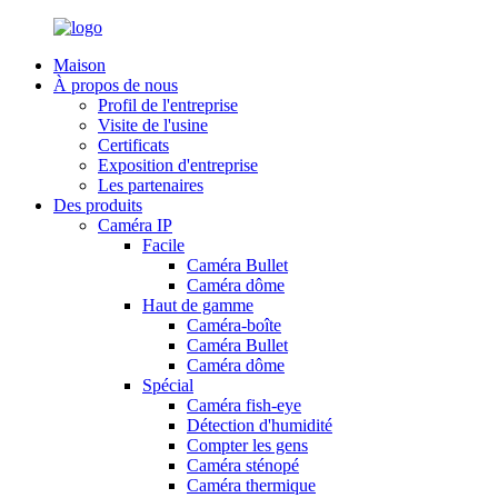
Maison
À propos de nous
Profil de l'entreprise
Visite de l'usine
Certificats
Exposition d'entreprise
Les partenaires
Des produits
Caméra IP
Facile
Caméra Bullet
Caméra dôme
Haut de gamme
Caméra-boîte
Caméra Bullet
Caméra dôme
Spécial
Caméra fish-eye
Détection d'humidité
Compter les gens
Caméra sténopé
Caméra thermique