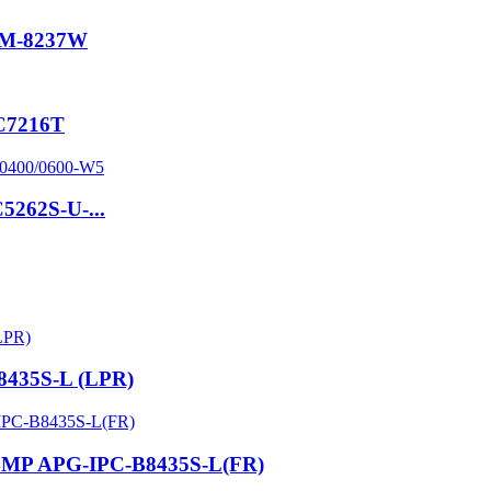
PZM-8237W
-C7216T
5262S-U-...
8435S-L (LPR)
le 4MP APG-IPC-B8435S-L(FR)