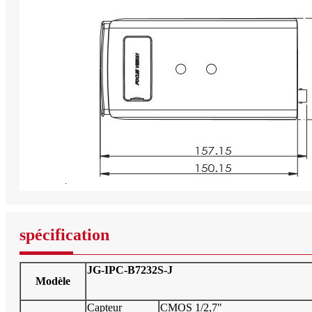
spécification
JG-IPC-B7232S-J
Modèle
Capteur
CMOS 1/2,7"