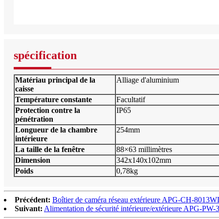
spécification
Matériau principal de la
Alliage d'aluminium
caisse
Température constante
Facultatif
Protection contre la
IP65
pénétration
Longueur de la chambre
254mm
intérieure
La taille de la fenêtre
88×63 millimètres
Dimension
342x140x102mm
Poids
0,78kg
Précédent:
Boîtier de caméra réseau extérieure APG-CH-8013
Suivant:
Alimentation de sécurité intérieure/extérieure APG-PW