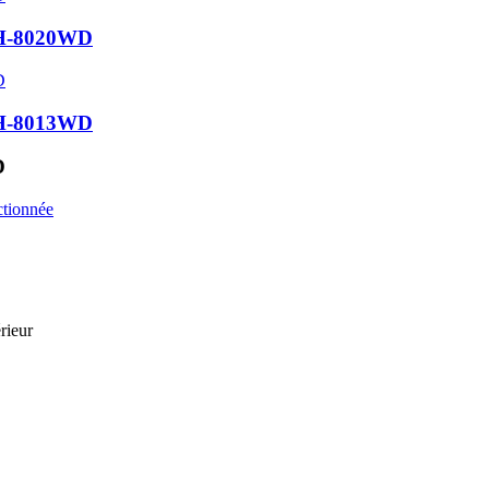
-CH-8020WD
-CH-8013WD
D
rieur