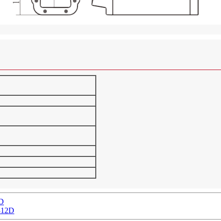
WD
-312D