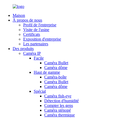
Maison
À propos de nous
Profil de l'entreprise
Visite de l'usine
Certificats
Exposition d'entreprise
Les partenaires
Des produits
Caméra IP
Facile
Caméra Bullet
Caméra dôme
Haut de gamme
Caméra-boîte
Caméra Bullet
Caméra dôme
Spécial
Caméra fish-eye
Détection d'humidité
Compter les gens
Caméra sténopé
Caméra thermique