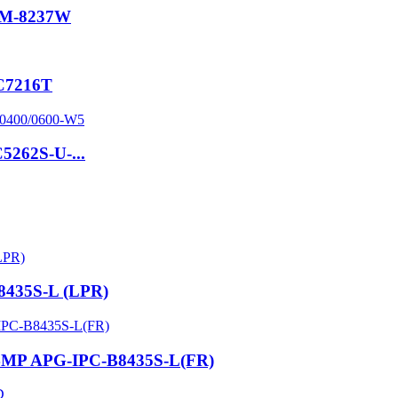
PZM-8237W
-C7216T
5262S-U-...
8435S-L (LPR)
le 4MP APG-IPC-B8435S-L(FR)